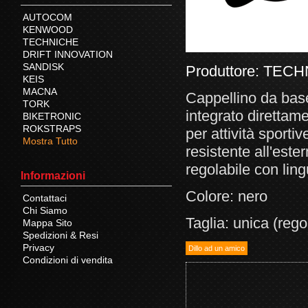
AUTOCOM
KENWOOD
TECHNICHE
DRIFT INNOVATION
SANDISK
Produttore:
TECH
KEIS
MACNA
Cappellino da baseb
TORK
integrato direttam
BIKETRONIC
ROKSTRAPS
per attività sporti
Mostra Tutto
resistente all'este
regolabile con ling
Informazioni
Colore: nero
Contattaci
Chi Siamo
Taglia: unica (rego
Mappa Sito
Spedizioni & Resi
Privacy
Condizioni di vendita