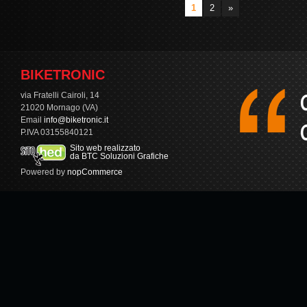
1
2
»
BIKETRONIC
via Fratelli Cairoli, 14
21020 Mornago (VA)
Email
info@biketronic.it
P.IVA 03155840121
Sito web realizzato
da BTC Soluzioni Grafiche
Powered by
nopCommerce