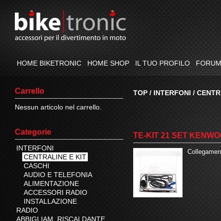
HOME BIKETRONIC
HOME SHOP
IL TUO PROFILO
FORU
Carrello
TOP
/
INTERFONI
/
CENTRA
Nessun articolo nel carrello.
Categorie
TE-KIT 21 SET KENW
INTERFONI
Collegament
CENTRALINE E KIT
CASCHI
AUDIO E TELEFONIA
ALIMENTAZIONE
ACCESSORI RADIO
INSTALLAZIONE
RADIO
ABBIGLIAM. RISCALDANTE