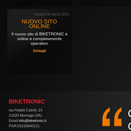
- lunedì 28 marzo 2011
NUOVO SITO
ONLINE
Il nuovo sito di BIKETRONIC è
online e completamente
operativo
Dettagli
BIKETRONIC
via Fratelli Cairoli, 14
21020 Mornago (VA)
Email
info@biketronic.it
P.IVA 03155840121