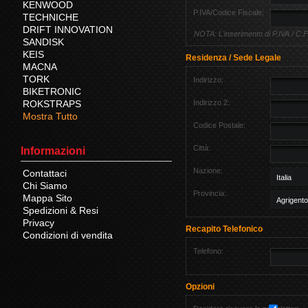
KENWOOD
P.IVA/Codice Fiscale:
TECHNICHE
DRIFT INNOVATION
NOTA: L'inserimento di P.IVA / C.F.
SANDISK
KEIS
Residenza / Sede Legale
MACNA
TORK
Indirizzo:
BIKETRONIC
ROKSTRAPS
Indirizzo 2:
Mostra Tutto
Codice Postale:
Città:
Informazioni
Nazione:
Contattaci
Chi Siamo
Provincia:
Mappa Sito
Spedizioni & Resi
Privacy
Recapito Telefonico
Condizioni di vendita
Telefono:
Opzioni