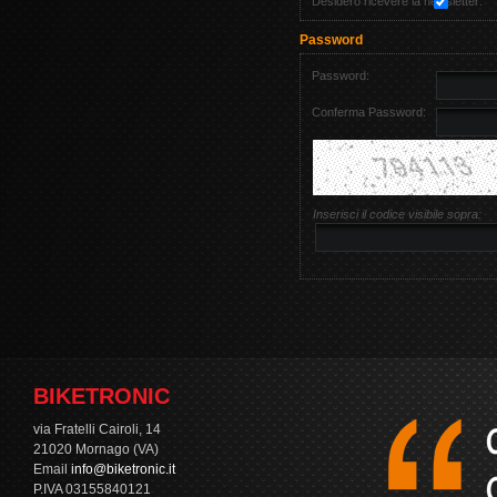
Desidero ricevere la newsletter:
Password
Password:
Conferma Password:
Inserisci il codice visibile sopra:
BIKETRONIC
via Fratelli Cairoli, 14
21020 Mornago (VA)
Email
info@biketronic.it
P.IVA 03155840121